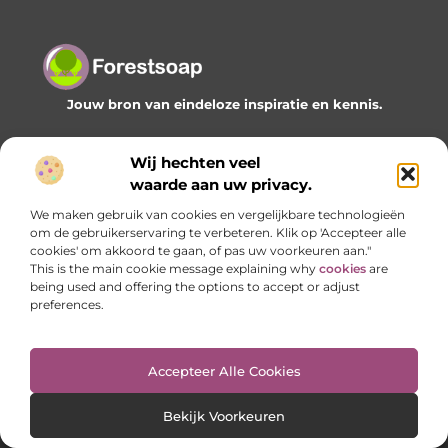
Jouw bron van eindeloze inspiratie en kennis.
Ontdek onze blogs en artikelen en laat je verrassen door
Wij hechten veel
een wereld vol waardevolle inzichten.
waarde aan uw privacy.
Bericht categorie
We maken gebruik van cookies en vergelijkbare technologieën
om de gebruikerservaring te verbeteren. Klik op 'Accepteer alle
cookies' om akkoord te gaan, of pas uw voorkeuren aan."
This is the main cookie message explaining why
cookies
are
Onze informatie
being used and offering the options to accept or adjust
preferences.
Geld verdienen met je website: zo bouw je stap voor stap aan een online inkomstenbron
Accepteer Alle Cookies
Website index
Cookiebeleid (EU)
Bekijk Voorkeuren
@2025 www.forestsoap.nl. All Right Reserved.