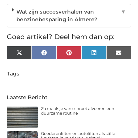
Wat zijn succesverhalen van
▼
benzinebesparing in Almere?
Goed artikel? Deel hem dan op:
X
Facebook
Pinterest
LinkedIn
Email
(Twitter)
Tags:
Laatste Bericht
Zo maak je van schroot afvoeren een
duurzame routine
Goederenliften en autoliften als stille
krachten in moderne logistiek