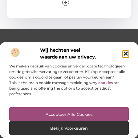
Wij hechten veel
waarde aan uw privacy.
We maken gebruik van cookies en vergelijkbare technologieën
om de gebruikerservaring te verbeteren. Klik op 'Accepteer alle
Jouw bron van eindeloze inspiratie en kennis.
cookies' om akkoord te gaan, of pas uw voorkeuren aan."
This is the main cookie message explaining why
cookies
are
Ontdek onze blogs en artikelen en laat je verrassen door
being used and offering the options to accept or adjust
een wereld vol waardevolle inzichten.
preferences.
Bericht categorie
Accepteer Alle Cookies
Onze informatie
Bekijk Voorkeuren
Geld verdienen met je website: zo bouw je stap voor stap aan een online inkomstenbron