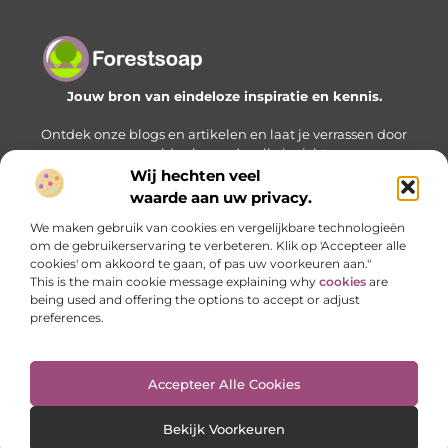
Jouw bron van eindeloze inspiratie en kennis.
Ontdek onze blogs en artikelen en laat je verrassen door
een wereld vol waardevolle inzichten.
Wij hechten veel
Bericht categorie
waarde aan uw privacy.
We maken gebruik van cookies en vergelijkbare technologieën
om de gebruikerservaring te verbeteren. Klik op 'Accepteer alle
cookies' om akkoord te gaan, of pas uw voorkeuren aan."
Onze informatie
This is the main cookie message explaining why
cookies
are
being used and offering the options to accept or adjust
Geld verdienen met je website: zo bouw je stap voor stap aan een online inkomstenbron
preferences.
Accepteer Alle Cookies
Website index
Cookiebeleid (EU)
@2025 www.forestsoap.nl. All Right Reserved.
Bekijk Voorkeuren