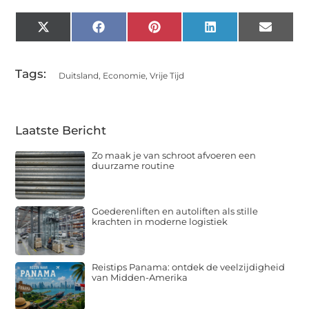
X
Facebook
Pinterest
LinkedIn
Email
(Twitter)
Tags:
Duitsland
,
Economie
,
Vrije Tijd
Laatste Bericht
Zo maak je van schroot afvoeren een
duurzame routine
Goederenliften en autoliften als stille
krachten in moderne logistiek
Reistips Panama: ontdek de veelzijdigheid
van Midden-Amerika