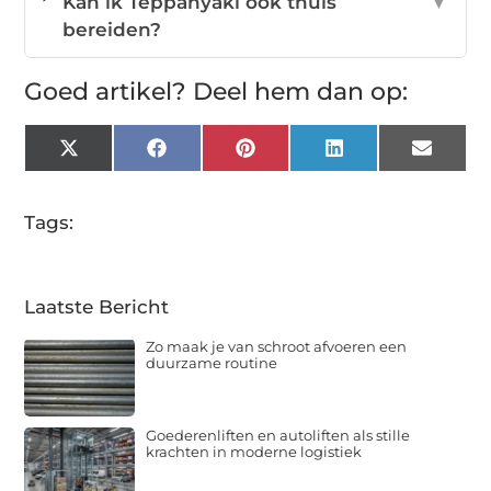
Kan ik Teppanyaki ook thuis
▼
bereiden?
Goed artikel? Deel hem dan op:
X
Facebook
Pinterest
LinkedIn
Email
(Twitter)
Tags:
Laatste Bericht
Zo maak je van schroot afvoeren een
duurzame routine
Goederenliften en autoliften als stille
krachten in moderne logistiek