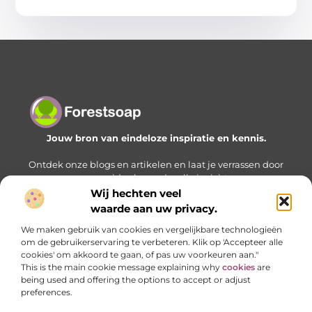
Jouw bron van eindeloze inspiratie en kennis.
Ontdek onze blogs en artikelen en laat je verrassen door
een wereld vol waardevolle inzichten.
Wij hechten veel
Bericht categorie
waarde aan uw privacy.
We maken gebruik van cookies en vergelijkbare technologieën
om de gebruikerservaring te verbeteren. Klik op 'Accepteer alle
cookies' om akkoord te gaan, of pas uw voorkeuren aan."
Onze informatie
This is the main cookie message explaining why
cookies
are
being used and offering the options to accept or adjust
Geld verdienen met je website: zo bouw je stap voor stap aan een online inkomstenbron
preferences.