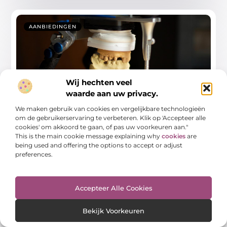
AANBIEDINGEN
Wij hechten veel
waarde aan uw privacy.
We maken gebruik van cookies en vergelijkbare technologieën
Ontdek Tandarts Almere en Houd je
om de gebruikerservaring te verbeteren. Klik op 'Accepteer alle
Glimlach Stralend
cookies' om akkoord te gaan, of pas uw voorkeuren aan."
This is the main cookie message explaining why
cookies
are
Welkom bij Tandarts Almere Of je nu nieuw bent in
being used and offering the options to accept or adjust
Almere of al jaren in
preferences.
...
Accepteer Alle Cookies
Bekijk Voorkeuren