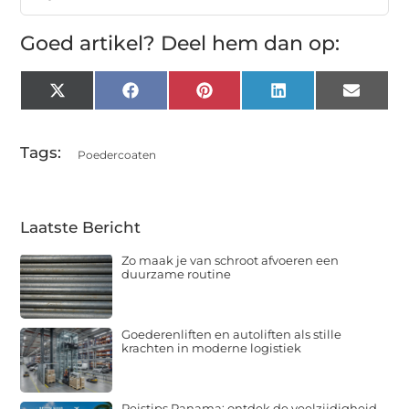
Goed artikel? Deel hem dan op:
X
Facebook
Pinterest
LinkedIn
Email
(Twitter)
Tags:
Poedercoaten
Laatste Bericht
Zo maak je van schroot afvoeren een
duurzame routine
Goederenliften en autoliften als stille
krachten in moderne logistiek
Reistips Panama: ontdek de veelzijdigheid