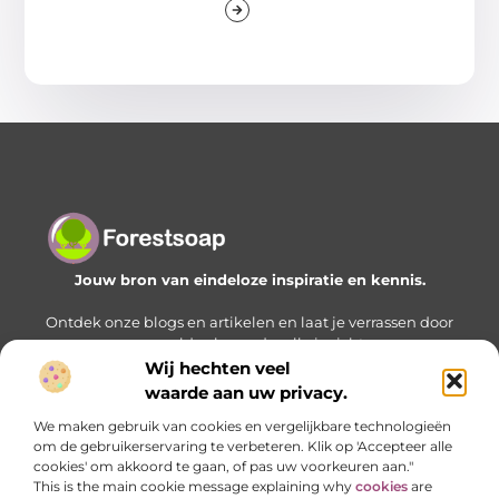
Jouw bron van eindeloze inspiratie en kennis.
Ontdek onze blogs en artikelen en laat je verrassen door
een wereld vol waardevolle inzichten.
Wij hechten veel
Bericht categorie
waarde aan uw privacy.
We maken gebruik van cookies en vergelijkbare technologieën
om de gebruikerservaring te verbeteren. Klik op 'Accepteer alle
cookies' om akkoord te gaan, of pas uw voorkeuren aan."
Onze informatie
This is the main cookie message explaining why
cookies
are