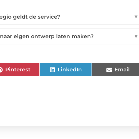
egio geldt de service?
▼
 naar eigen ontwerp laten maken?
▼
Pinterest
LinkedIn
Email