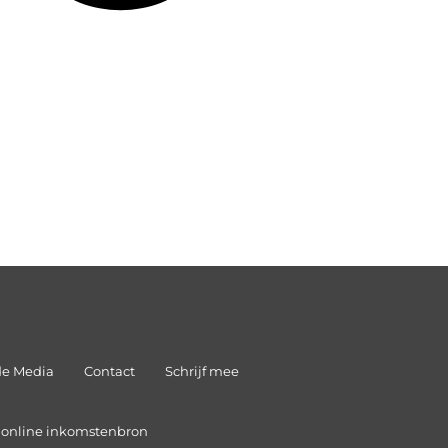
de Media
Contact
Schrijf mee
n online inkomstenbron