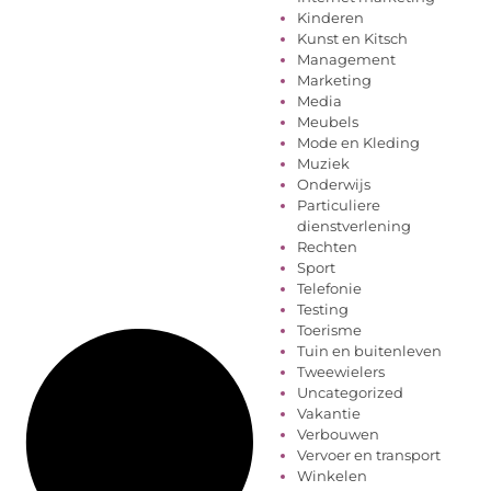
Kinderen
Kunst en Kitsch
Management
Marketing
Media
Meubels
Mode en Kleding
Muziek
Onderwijs
Particuliere
dienstverlening
Rechten
Sport
Telefonie
Testing
Toerisme
Tuin en buitenleven
Tweewielers
Uncategorized
Vakantie
Verbouwen
Vervoer en transport
Winkelen