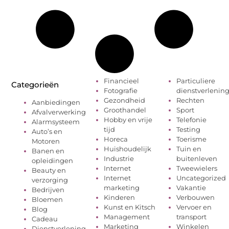
Financieel
Particuliere
Categorieën
Fotografie
dienstverlenin
Gezondheid
Rechten
Aanbiedingen
Groothandel
Sport
Afvalverwerking
Hobby en vrije
Telefonie
Alarmsysteem
tijd
Testing
Auto’s en
Horeca
Toerisme
Motoren
Huishoudelijk
Tuin en
Banen en
Industrie
buitenleven
opleidingen
Internet
Tweewielers
Beauty en
Internet
Uncategorized
verzorging
marketing
Vakantie
Bedrijven
Kinderen
Verbouwen
Bloemen
Kunst en Kitsch
Vervoer en
Blog
Management
transport
Cadeau
Marketing
Winkelen
Dienstverlening