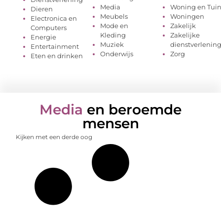
Media
Woning en Tui
Dieren
Meubels
Woningen
Electronica en
Mode en
Zakelijk
Computers
Kleding
Zakelijke
Energie
Muziek
dienstverlenin
Entertainment
Onderwijs
Zorg
Eten en drinken
Media
en beroemde
mensen
Kijken met een derde oog