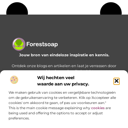
Jouw bron van eindeloze inspiratie en kennis.
Ontdek onze blogs en artikelen en laat je verrassen door
een wereld vol waardevolle inzichten.
Wij hechten veel
Bericht categorie
waarde aan uw privacy.
We maken gebruik van cookies en vergelijkbare technologieën
om de gebruikerservaring te verbeteren. Klik op 'Accepteer alle
cookies' om akkoord te gaan, of pas uw voorkeuren aan."
Onze informatie
This is the main cookie message explaining why
cookies
are
being used and offering the options to accept or adjust
Geld verdienen met je website: zo bouw je stap voor stap aan een online inkomstenbron
preferences.