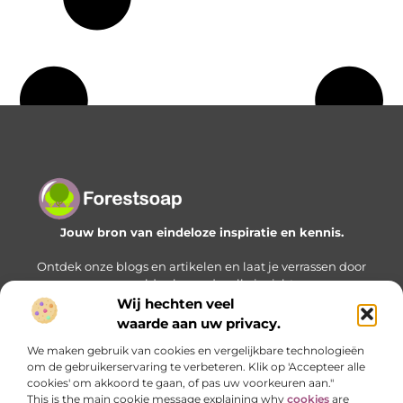
Jouw bron van eindeloze inspiratie en kennis.
Ontdek onze blogs en artikelen en laat je verrassen door
een wereld vol waardevolle inzichten.
Wij hechten veel
Bericht categorie
waarde aan uw privacy.
We maken gebruik van cookies en vergelijkbare technologieën
om de gebruikerservaring te verbeteren. Klik op 'Accepteer alle
cookies' om akkoord te gaan, of pas uw voorkeuren aan."
Onze informatie
This is the main cookie message explaining why
cookies
are