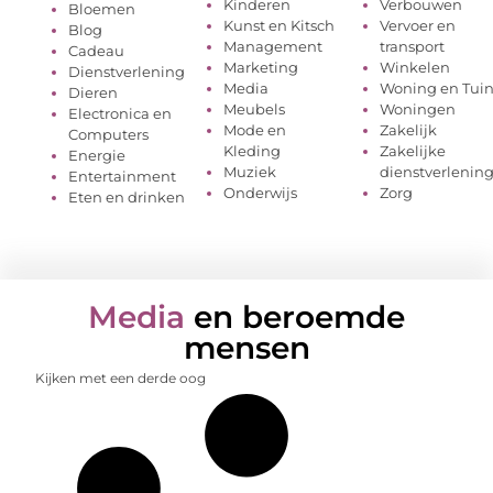
Kinderen
Verbouwen
Bloemen
Kunst en Kitsch
Vervoer en
Blog
Management
transport
Cadeau
Marketing
Winkelen
Dienstverlening
Media
Woning en Tui
Dieren
Meubels
Woningen
Electronica en
Mode en
Zakelijk
Computers
Kleding
Zakelijke
Energie
Muziek
dienstverlenin
Entertainment
Onderwijs
Zorg
Eten en drinken
Media
en beroemde
mensen
Kijken met een derde oog