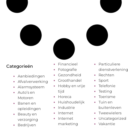
Financieel
Particuliere
Categorieën
Fotografie
dienstverlenin
Gezondheid
Rechten
Aanbiedingen
Groothandel
Sport
Afvalverwerking
Hobby en vrije
Telefonie
Alarmsysteem
tijd
Testing
Auto’s en
Horeca
Toerisme
Motoren
Huishoudelijk
Tuin en
Banen en
Industrie
buitenleven
opleidingen
Internet
Tweewielers
Beauty en
Internet
Uncategorized
verzorging
marketing
Vakantie
Bedrijven