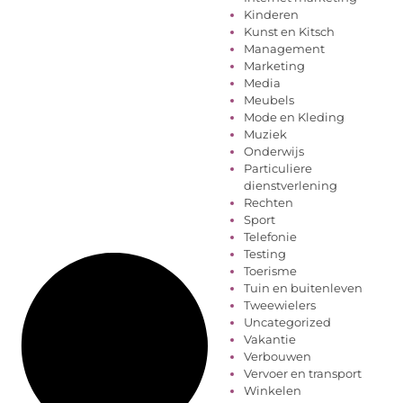
Kinderen
Kunst en Kitsch
Management
Marketing
Media
Meubels
Mode en Kleding
Muziek
Onderwijs
Particuliere
dienstverlening
Rechten
Sport
Telefonie
Testing
Toerisme
Tuin en buitenleven
Tweewielers
Uncategorized
Vakantie
Verbouwen
Vervoer en transport
Winkelen