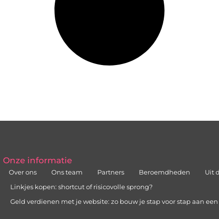
Onze informatie
Over ons
Ons team
Partners
Beroemdheden
Uit 
Linkjes kopen: shortcut of risicovolle sprong?
Geld verdienen met je website: zo bouw je stap voor stap aan ee