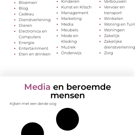
Kinderen
Verbouwen
Bloemen
Kunst en Kitsch
Vervoer en
Blog
Management
transport
Cadeau
Marketing
Winkelen
Dienstverlening
Media
Woning en Tui
Dieren
Meubels
Woningen
Electronica en
Mode en
Zakelijk
Computers
Kleding
Zakelijke
Energie
Muziek
dienstverlenin
Entertainment
Onderwijs
Zorg
Eten en drinken
Media
en beroemde
mensen
Kijken met een derde oog