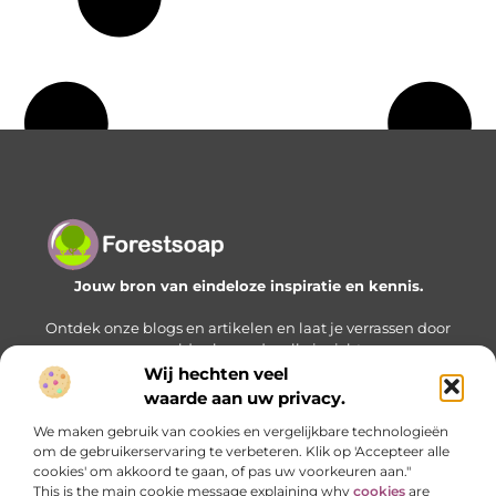
Jouw bron van eindeloze inspiratie en kennis.
Ontdek onze blogs en artikelen en laat je verrassen door
een wereld vol waardevolle inzichten.
Wij hechten veel
Bericht categorie
waarde aan uw privacy.
We maken gebruik van cookies en vergelijkbare technologieën
om de gebruikerservaring te verbeteren. Klik op 'Accepteer alle
cookies' om akkoord te gaan, of pas uw voorkeuren aan."
Onze informatie
This is the main cookie message explaining why
cookies
are