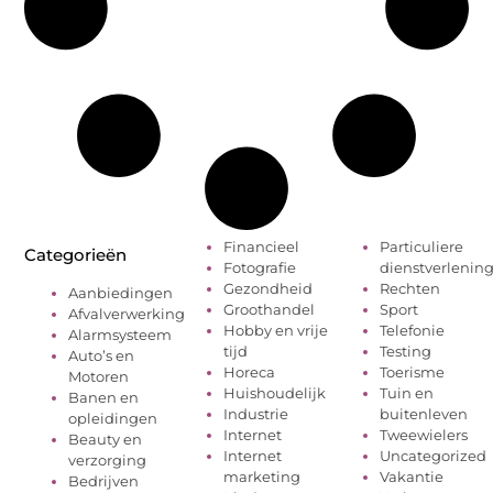
Financieel
Particuliere
Categorieën
Fotografie
dienstverlenin
Gezondheid
Rechten
Aanbiedingen
Groothandel
Sport
Afvalverwerking
Hobby en vrije
Telefonie
Alarmsysteem
tijd
Testing
Auto’s en
Horeca
Toerisme
Motoren
Huishoudelijk
Tuin en
Banen en
Industrie
buitenleven
opleidingen
Internet
Tweewielers
Beauty en
Internet
Uncategorized
verzorging
marketing
Vakantie
Bedrijven