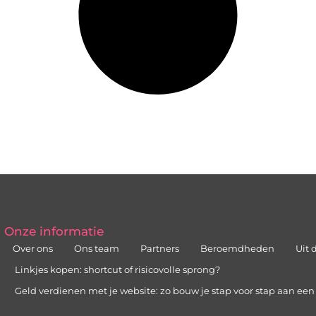
Onze informatie
Over ons
Ons team
Partners
Beroemdheden
Uit 
Linkjes kopen: shortcut of risicovolle sprong?
Geld verdienen met je website: zo bouw je stap voor stap aan ee