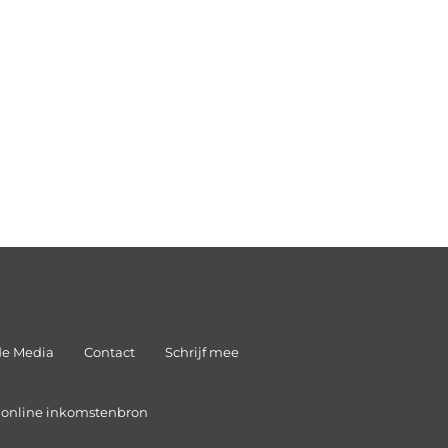
de Media
Contact
Schrijf mee
n online inkomstenbron