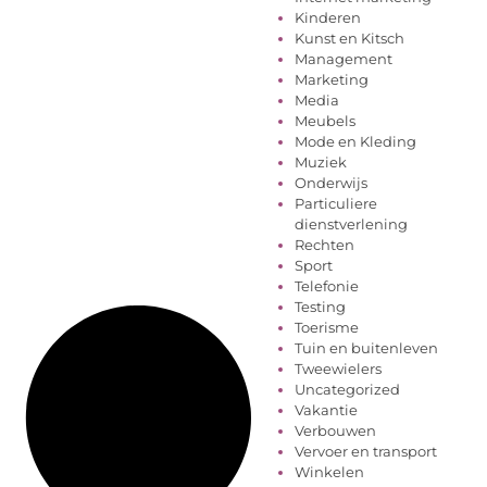
Kinderen
Kunst en Kitsch
Management
Marketing
Media
Meubels
Mode en Kleding
Muziek
Onderwijs
Particuliere
dienstverlening
Rechten
Sport
Telefonie
Testing
Toerisme
Tuin en buitenleven
Tweewielers
Uncategorized
Vakantie
Verbouwen
Vervoer en transport
Winkelen