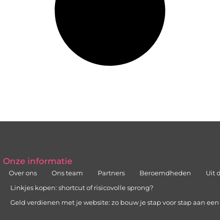
Onze informatie
Over ons
Ons team
Partners
Beroemdheden
Uit 
Linkjes kopen: shortcut of risicovolle sprong?
Geld verdienen met je website: zo bouw je stap voor stap aan ee