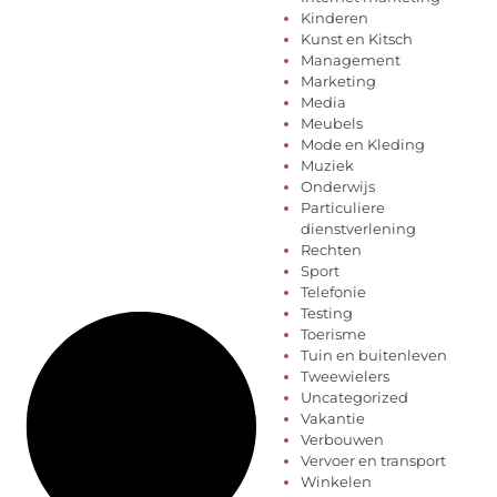
Kinderen
Kunst en Kitsch
Management
Marketing
Media
Meubels
Mode en Kleding
Muziek
Onderwijs
Particuliere
dienstverlening
Rechten
Sport
Telefonie
Testing
Toerisme
Tuin en buitenleven
Tweewielers
Uncategorized
Vakantie
Verbouwen
Vervoer en transport
Winkelen