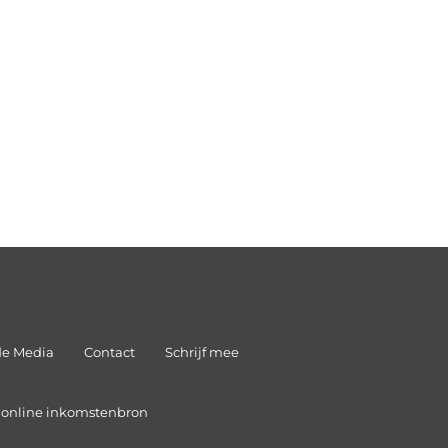
de Media
Contact
Schrijf mee
n online inkomstenbron