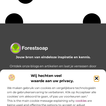
Jouw bron van eindeloze inspiratie en kennis.
Ontdek onze blogs en artikelen en laat je verrassen door
een wereld vol waardevolle inzichten.
Wij hechten veel
Bericht categorie
waarde aan uw privacy.
We maken gebruik van cookies en vergelijkbare technologieën
om de gebruikerservaring te verbeteren. Klik op 'Accepteer alle
cookies' om akkoord te gaan, of pas uw voorkeuren aan."
Onze informatie
This is the main cookie message explaining why
cookies
are
being used and offering the options to accept or adjust
Geld verdienen met je website: zo bouw je stap voor stap aan een online inkomstenbron