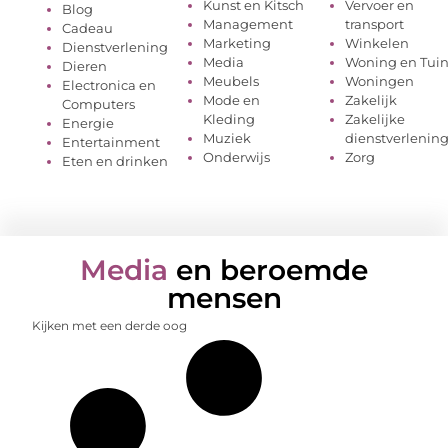
Kunst en Kitsch
Vervoer en
Blog
Management
transport
Cadeau
Marketing
Winkelen
Dienstverlening
Media
Woning en Tui
Dieren
Meubels
Woningen
Electronica en
Mode en
Zakelijk
Computers
Kleding
Zakelijke
Energie
Muziek
dienstverlenin
Entertainment
Onderwijs
Zorg
Eten en drinken
Media
en beroemde
mensen
Kijken met een derde oog