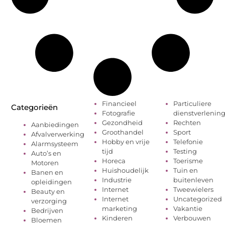
Financieel
Particuliere
Categorieën
Fotografie
dienstverlenin
Gezondheid
Rechten
Aanbiedingen
Groothandel
Sport
Afvalverwerking
Hobby en vrije
Telefonie
Alarmsysteem
tijd
Testing
Auto’s en
Horeca
Toerisme
Motoren
Huishoudelijk
Tuin en
Banen en
Industrie
buitenleven
opleidingen
Internet
Tweewielers
Beauty en
Internet
Uncategorized
verzorging
marketing
Vakantie
Bedrijven
Kinderen
Verbouwen
Bloemen