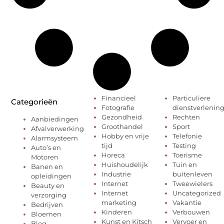
Financieel
Particuliere
Categorieën
Fotografie
dienstverlenin
Gezondheid
Rechten
Aanbiedingen
Groothandel
Sport
Afvalverwerking
Hobby en vrije
Telefonie
Alarmsysteem
tijd
Testing
Auto’s en
Horeca
Toerisme
Motoren
Huishoudelijk
Tuin en
Banen en
Industrie
buitenleven
opleidingen
Internet
Tweewielers
Beauty en
Internet
Uncategorized
verzorging
marketing
Vakantie
Bedrijven
Kinderen
Verbouwen
Bloemen
Kunst en Kitsch
Vervoer en
Blog