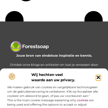
Jouw bron van eindeloze inspiratie en kennis.
Ontdek onze blogs en artikelen en laat je verrassen door
een wereld vol waardevolle inzichten.
Wij hechten veel
Bericht categorie
waarde aan uw privacy.
We maken gebruik van cookies en vergelijkbare technologieën
om de gebruikerservaring te verbeteren. Klik op 'Accepteer alle
cookies' om akkoord te gaan, of pas uw voorkeuren aan."
Onze informatie
This is the main cookie message explaining why
cookies
are
being used and offering the options to accept or adjust
Geld verdienen met je website: zo bouw je stap voor stap aan een online inkomstenbron