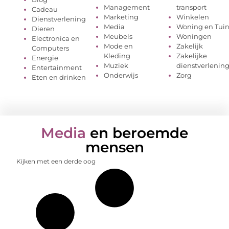
Management
transport
Cadeau
Marketing
Winkelen
Dienstverlening
Media
Woning en Tui
Dieren
Meubels
Woningen
Electronica en
Mode en
Zakelijk
Computers
Kleding
Zakelijke
Energie
Muziek
dienstverlenin
Entertainment
Onderwijs
Zorg
Eten en drinken
Media
en beroemde
mensen
Kijken met een derde oog