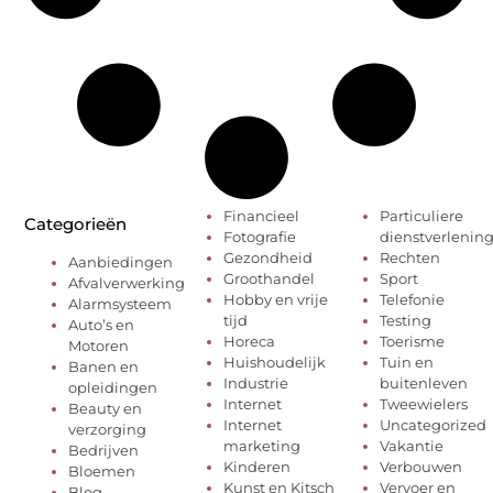
Financieel
Particuliere
Categorieën
Fotografie
dienstverlenin
Gezondheid
Rechten
Aanbiedingen
Groothandel
Sport
Afvalverwerking
Hobby en vrije
Telefonie
Alarmsysteem
tijd
Testing
Auto’s en
Horeca
Toerisme
Motoren
Huishoudelijk
Tuin en
Banen en
Industrie
buitenleven
opleidingen
Internet
Tweewielers
Beauty en
Internet
Uncategorized
verzorging
marketing
Vakantie
Bedrijven
Kinderen
Verbouwen
Bloemen
Kunst en Kitsch
Vervoer en
Blog