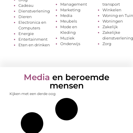
Management
transport
Cadeau
Marketing
Winkelen
Dienstverlening
Media
Woning en Tui
Dieren
Meubels
Woningen
Electronica en
Mode en
Zakelijk
Computers
Kleding
Zakelijke
Energie
Muziek
dienstverlenin
Entertainment
Onderwijs
Zorg
Eten en drinken
Media
en beroemde
mensen
Kijken met een derde oog