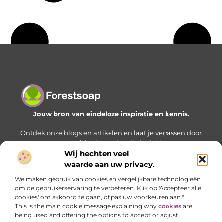
Jouw bron van eindeloze inspiratie en kennis.
Ontdek onze blogs en artikelen en laat je verrassen door
een wereld vol waardevolle inzichten.
Wij hechten veel
Bericht categorie
waarde aan uw privacy.
We maken gebruik van cookies en vergelijkbare technologieën
om de gebruikerservaring te verbeteren. Klik op 'Accepteer alle
cookies' om akkoord te gaan, of pas uw voorkeuren aan."
Onze informatie
This is the main cookie message explaining why
cookies
are
being used and offering the options to accept or adjust
Geld verdienen met je website: zo bouw je stap voor stap aan een online inkomstenbron