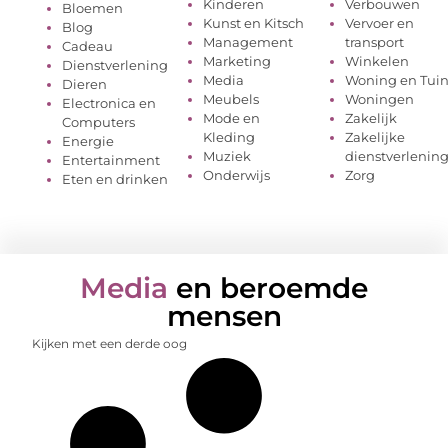
Kinderen
Verbouwen
Bloemen
Kunst en Kitsch
Vervoer en
Blog
Management
transport
Cadeau
Marketing
Winkelen
Dienstverlening
Media
Woning en Tui
Dieren
Meubels
Woningen
Electronica en
Mode en
Zakelijk
Computers
Kleding
Zakelijke
Energie
Muziek
dienstverlenin
Entertainment
Onderwijs
Zorg
Eten en drinken
Media
en beroemde
mensen
Kijken met een derde oog