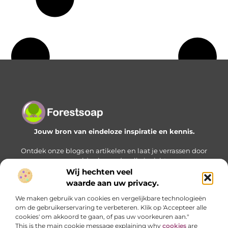
Jouw bron van eindeloze inspiratie en kennis.
Ontdek onze blogs en artikelen en laat je verrassen door
een wereld vol waardevolle inzichten.
Wij hechten veel
Bericht categorie
waarde aan uw privacy.
We maken gebruik van cookies en vergelijkbare technologieën
om de gebruikerservaring te verbeteren. Klik op 'Accepteer alle
cookies' om akkoord te gaan, of pas uw voorkeuren aan."
Onze informatie
This is the main cookie message explaining why
cookies
are