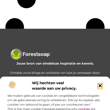
Jouw bron van eindeloze inspiratie en kennis.
Ontdek onze blogs en artikelen en laat je verrassen door
een wereld vol waardevolle inzichten.
Wij hechten veel
Bericht categorie
waarde aan uw privacy.
We maken gebruik van cookies en vergelijkbare technologieën
om de gebruikerservaring te verbeteren. Klik op 'Accepteer alle
cookies' om akkoord te gaan, of pas uw voorkeuren aan."
Onze informatie
This is the main cookie message explaining why
cookies
are