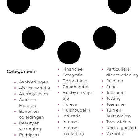
Financieel
Particuliere
Categorieën
Fotografie
dienstverlenin
Gezondheid
Rechten
Aanbiedingen
Groothandel
Sport
Afvalverwerking
Hobby en vrije
Telefonie
Alarmsysteem
tijd
Testing
Auto’s en
Horeca
Toerisme
Motoren
Huishoudelijk
Tuin en
Banen en
Industrie
buitenleven
opleidingen
Internet
Tweewielers
Beauty en
Internet
Uncategorized
verzorging
marketing
Vakantie
Bedrijven