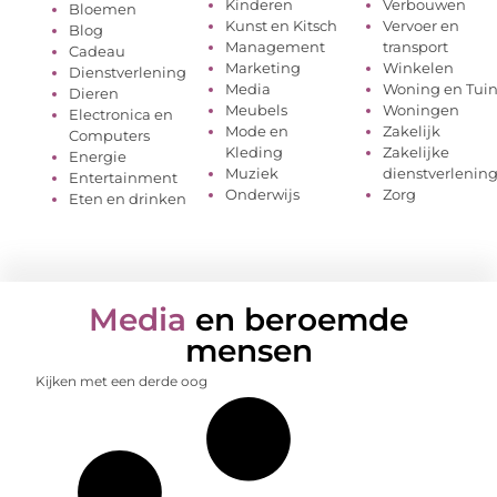
Kinderen
Verbouwen
Bloemen
Kunst en Kitsch
Vervoer en
Blog
Management
transport
Cadeau
Marketing
Winkelen
Dienstverlening
Media
Woning en Tui
Dieren
Meubels
Woningen
Electronica en
Mode en
Zakelijk
Computers
Kleding
Zakelijke
Energie
Muziek
dienstverlenin
Entertainment
Onderwijs
Zorg
Eten en drinken
Media
en beroemde
mensen
Kijken met een derde oog