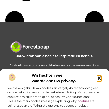
Jouw bron van eindeloze inspiratie en kennis.
Ontdek onze blogs en artikelen en laat je verrassen door
een wereld vol waardevolle inzichten.
Wij hechten veel
Bericht categorie
waarde aan uw privacy.
We maken gebruik van cookies en vergelijkbare technologieën
om de gebruikerservaring te verbeteren. Klik op 'Accepteer alle
cookies' om akkoord te gaan, of pas uw voorkeuren aan."
Onze informatie
This is the main cookie message explaining why
cookies
are
being used and offering the options to accept or adjust
Geld verdienen met je website: zo bouw je stap voor stap aan een online inkomstenbron