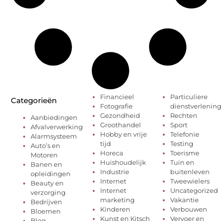
Financieel
Particuliere
Categorieën
Fotografie
dienstverlenin
Gezondheid
Rechten
Aanbiedingen
Groothandel
Sport
Afvalverwerking
Hobby en vrije
Telefonie
Alarmsysteem
tijd
Testing
Auto’s en
Horeca
Toerisme
Motoren
Huishoudelijk
Tuin en
Banen en
Industrie
buitenleven
opleidingen
Internet
Tweewielers
Beauty en
Internet
Uncategorized
verzorging
marketing
Vakantie
Bedrijven
Kinderen
Verbouwen
Bloemen
Kunst en Kitsch
Vervoer en
Blog