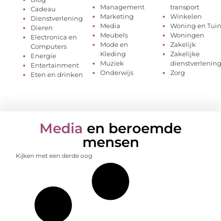
Management
transport
Cadeau
Marketing
Winkelen
Dienstverlening
Media
Woning en Tui
Dieren
Meubels
Woningen
Electronica en
Mode en
Zakelijk
Computers
Kleding
Zakelijke
Energie
Muziek
dienstverlenin
Entertainment
Onderwijs
Zorg
Eten en drinken
Media
en beroemde
mensen
Kijken met een derde oog