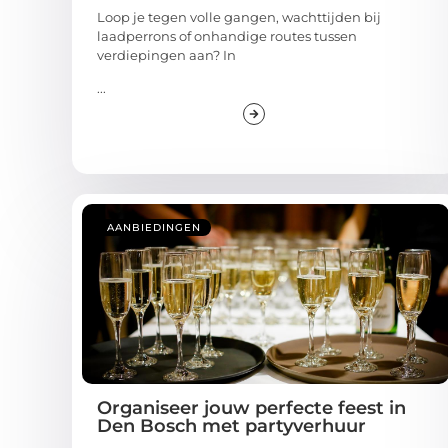
Loop je tegen volle gangen, wachttijden bij
laadperrons of onhandige routes tussen
verdiepingen aan? In
...
AANBIEDINGEN
Organiseer jouw perfecte feest in
Den Bosch met partyverhuur