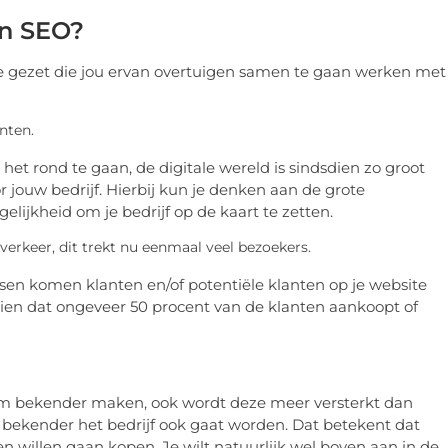
en SEO?
je gezet die jou ervan overtuigen samen te gaan werken met
nten.
het rond te gaan, de digitale wereld is sindsdien zo groot
 jouw bedrijf. Hierbij kun je denken aan de grote
lijkheid om je bedrijf op de kaart te zetten.
erkeer, dit trekt nu eenmaal veel bezoekers.
sen komen klanten en/of potentiële klanten op je website
 zien dat ongeveer 50 procent van de klanten aankoopt of
aam bekender maken, ook wordt deze meer versterkt dan
 bekender het bedrijf ook gaat worden. Dat betekent dat
en willen gaan kopen. Je wilt natuurlijk wel boven aan in de