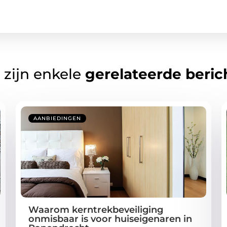
 zijn enkele
gerelateerde beric
AANBIEDINGEN
Waarom kerntrekbeveiliging
onmisbaar is voor huiseigenaren in