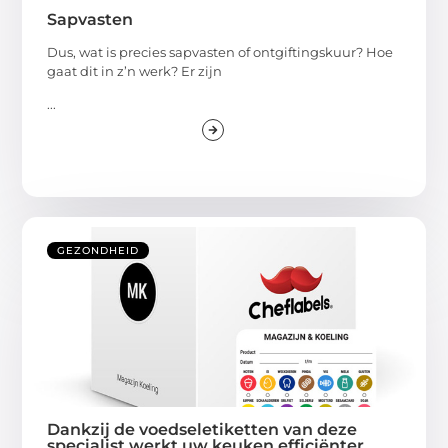
Sapvasten
Dus, wat is precies sapvasten of ontgiftingskuur? Hoe
gaat dit in z’n werk? Er zijn
...
GEZONDHEID
Dankzij de voedseletiketten van deze
specialist werkt uw keuken efficiënter