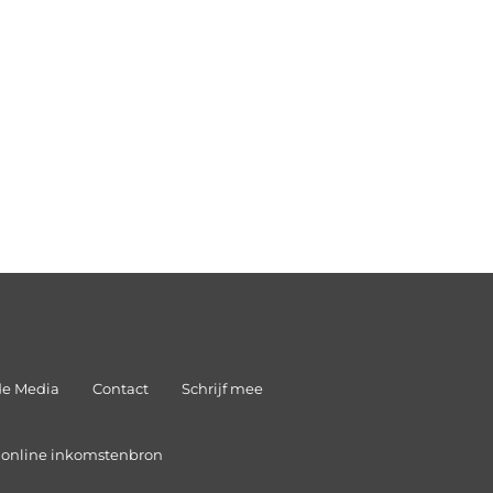
de Media
Contact
Schrijf mee
n online inkomstenbron