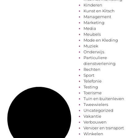
Kinderen
Kunst en Kitsch
Management
Marketing
Media
Meubels
Mode en Kleding
Muziek
Onderwijs
Particuliere
dienstverlening
Rechten
Sport
Telefonie
Testing
Toerisme
Tuin en buitenleven
Tweewielers
Uncategorized
Vakantie
Verbouwen
Vervoer en transport
Winkelen