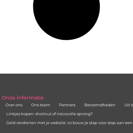
Onze informatie
Over ons
Ons team
Partners
Beroemdheden
Uit 
Linkjes kopen: shortcut of risicovolle sprong?
Geld verdienen met je website: zo bouw je stap voor stap aan ee