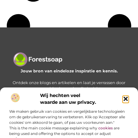
Jouw bron van eindeloze inspiratie en kennis.
Ontdek onze blogs en artikelen en laat je verrassen door
een wereld vol waardevolle inzichten.
Wij hechten veel
Bericht categorie
waarde aan uw privacy.
We maken gebruik van cookies en vergelijkbare technologieën
om de gebruikerservaring te verbeteren. Klik op 'Accepteer alle
cookies' om akkoord te gaan, of pas uw voorkeuren aan."
Onze informatie
This is the main cookie message explaining why
cookies
are
being used and offering the options to accept or adjust
Geld verdienen met je website: zo bouw je stap voor stap aan een online inkomstenbron