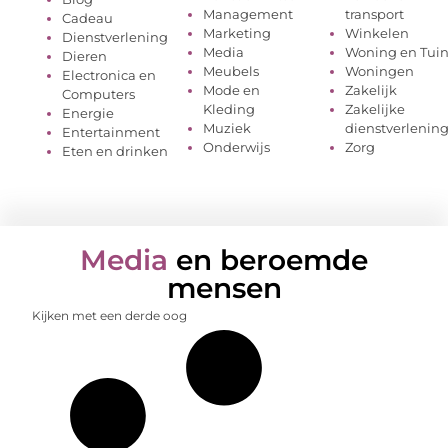
Management
transport
Cadeau
Marketing
Winkelen
Dienstverlening
Media
Woning en Tui
Dieren
Meubels
Woningen
Electronica en
Mode en
Zakelijk
Computers
Kleding
Zakelijke
Energie
Muziek
dienstverlenin
Entertainment
Onderwijs
Zorg
Eten en drinken
Media
en beroemde
mensen
Kijken met een derde oog