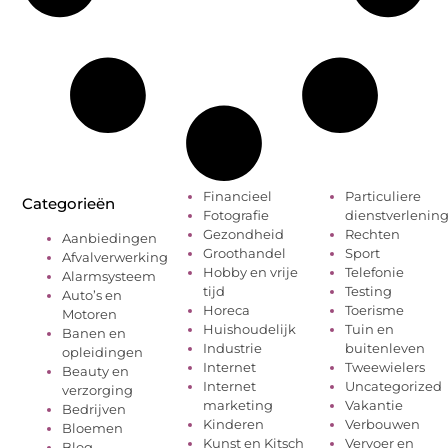
Financieel
Particuliere
Categorieën
Fotografie
dienstverlenin
Gezondheid
Rechten
Aanbiedingen
Groothandel
Sport
Afvalverwerking
Hobby en vrije
Telefonie
Alarmsysteem
tijd
Testing
Auto’s en
Horeca
Toerisme
Motoren
Huishoudelijk
Tuin en
Banen en
Industrie
buitenleven
opleidingen
Internet
Tweewielers
Beauty en
Internet
Uncategorized
verzorging
marketing
Vakantie
Bedrijven
Kinderen
Verbouwen
Bloemen
Kunst en Kitsch
Vervoer en
Blog