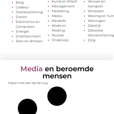
Kunst en Kitsch
Vervoer en
Blog
Management
transport
Cadeau
Marketing
Winkelen
Dienstverlening
Media
Woning en Tui
Dieren
Meubels
Woningen
Electronica en
Mode en
Zakelijk
Computers
Kleding
Zakelijke
Energie
Muziek
dienstverlenin
Entertainment
Onderwijs
Zorg
Eten en drinken
Media
en beroemde
mensen
Kijken met een derde oog