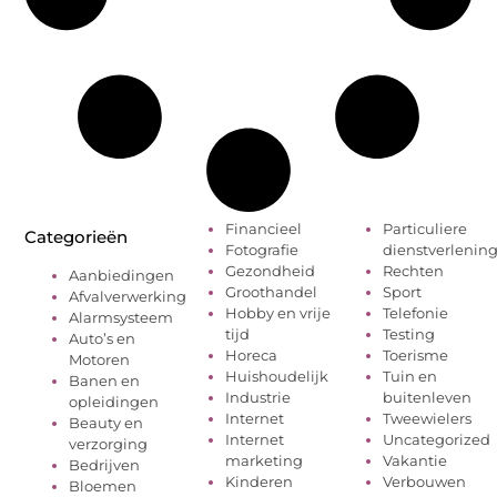
Financieel
Particuliere
Categorieën
Fotografie
dienstverlenin
Gezondheid
Rechten
Aanbiedingen
Groothandel
Sport
Afvalverwerking
Hobby en vrije
Telefonie
Alarmsysteem
tijd
Testing
Auto’s en
Horeca
Toerisme
Motoren
Huishoudelijk
Tuin en
Banen en
Industrie
buitenleven
opleidingen
Internet
Tweewielers
Beauty en
Internet
Uncategorized
verzorging
marketing
Vakantie
Bedrijven
Kinderen
Verbouwen
Bloemen