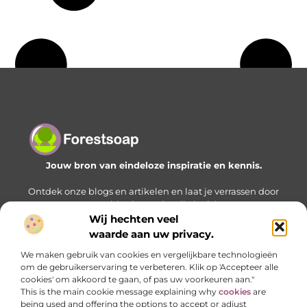
Jouw bron van eindeloze inspiratie en kennis.
Ontdek onze blogs en artikelen en laat je verrassen door
een wereld vol waardevolle inzichten.
Wij hechten veel
Bericht categorie
waarde aan uw privacy.
We maken gebruik van cookies en vergelijkbare technologieën
om de gebruikerservaring te verbeteren. Klik op 'Accepteer alle
cookies' om akkoord te gaan, of pas uw voorkeuren aan."
Onze informatie
This is the main cookie message explaining why
cookies
are
being used and offering the options to accept or adjust
Geld verdienen met je website: zo bouw je stap voor stap aan een online inkomstenbron