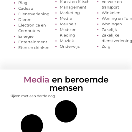
Kunst en Kitsch
Vervoer en
Blog
Management
transport
Cadeau
Marketing
Winkelen
Dienstverlening
Media
Woning en Tui
Dieren
Meubels
Woningen
Electronica en
Mode en
Zakelijk
Computers
Kleding
Zakelijke
Energie
Muziek
dienstverlenin
Entertainment
Onderwijs
Zorg
Eten en drinken
Media
en beroemde
mensen
Kijken met een derde oog