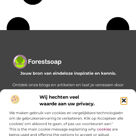
Jouw bron van eindeloze inspiratie en kennis.
Ontdek onze blogs en artikelen en laat je verrassen door
een wereld vol waardevolle inzichten.
Wij hechten veel
Bericht categorie
waarde aan uw privacy.
We maken gebruik van cookies en vergelijkbare technologieën
om de gebruikerservaring te verbeteren. Klik op 'Accepteer alle
cookies' om akkoord te gaan, of pas uw voorkeuren aan."
Onze informatie
This is the main cookie message explaining why
cookies
are
being used and offering the options to accept or adjust
Geld verdienen met je website: zo bouw je stap voor stap aan een online inkomstenbron