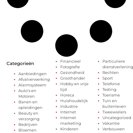
Financieel
Particuliere
Categorieën
Fotografie
dienstverlenin
Gezondheid
Rechten
Aanbiedingen
Groothandel
Sport
Afvalverwerking
Hobby en vrije
Telefonie
Alarmsysteem
tijd
Testing
Auto’s en
Horeca
Toerisme
Motoren
Huishoudelijk
Tuin en
Banen en
Industrie
buitenleven
opleidingen
Internet
Tweewielers
Beauty en
Internet
Uncategorized
verzorging
marketing
Vakantie
Bedrijven
Kinderen
Verbouwen
Bloemen