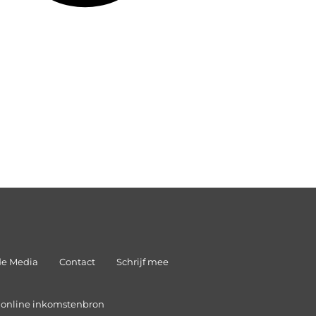
de Media
Contact
Schrijf mee
n online inkomstenbron