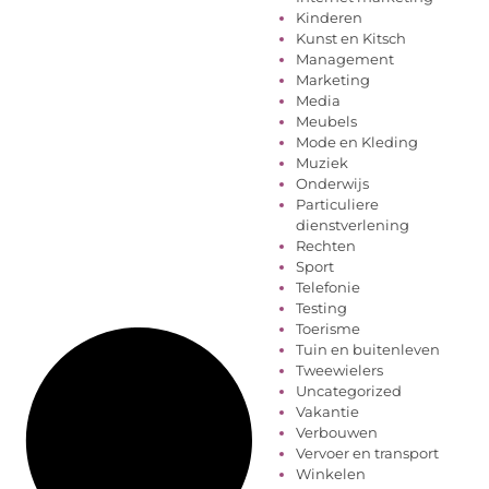
Kinderen
Kunst en Kitsch
Management
Marketing
Media
Meubels
Mode en Kleding
Muziek
Onderwijs
Particuliere
dienstverlening
Rechten
Sport
Telefonie
Testing
Toerisme
Tuin en buitenleven
Tweewielers
Uncategorized
Vakantie
Verbouwen
Vervoer en transport
Winkelen