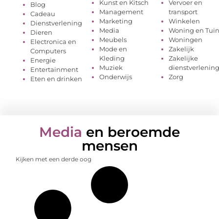
Kunst en Kitsch
Vervoer en
Blog
Management
transport
Cadeau
Marketing
Winkelen
Dienstverlening
Media
Woning en Tui
Dieren
Meubels
Woningen
Electronica en
Mode en
Zakelijk
Computers
Kleding
Zakelijke
Energie
Muziek
dienstverlenin
Entertainment
Onderwijs
Zorg
Eten en drinken
Media
en beroemde
mensen
Kijken met een derde oog