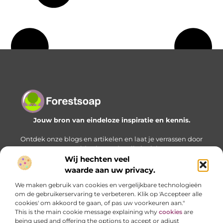
Jouw bron van eindeloze inspiratie en kennis.
Ontdek onze blogs en artikelen en laat je verrassen door
een wereld vol waardevolle inzichten.
Wij hechten veel
Bericht categorie
waarde aan uw privacy.
We maken gebruik van cookies en vergelijkbare technologieën
om de gebruikerservaring te verbeteren. Klik op 'Accepteer alle
cookies' om akkoord te gaan, of pas uw voorkeuren aan."
Onze informatie
This is the main cookie message explaining why
cookies
are
being used and offering the options to accept or adjust
Geld verdienen met je website: zo bouw je stap voor stap aan een online inkomstenbron