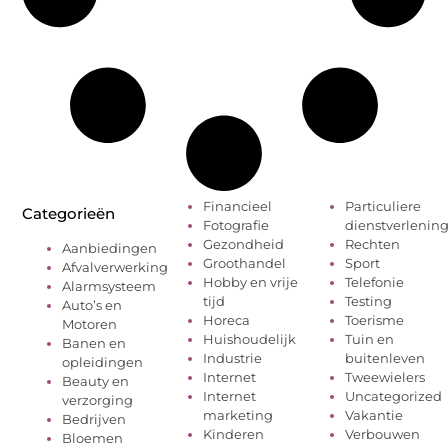
Financieel
Particuliere
Categorieën
Fotografie
dienstverlenin
Gezondheid
Rechten
Aanbiedingen
Groothandel
Sport
Afvalverwerking
Hobby en vrije
Telefonie
Alarmsysteem
tijd
Testing
Auto’s en
Horeca
Toerisme
Motoren
Huishoudelijk
Tuin en
Banen en
Industrie
buitenleven
opleidingen
Internet
Tweewielers
Beauty en
Internet
Uncategorized
verzorging
marketing
Vakantie
Bedrijven
Kinderen
Verbouwen
Bloemen