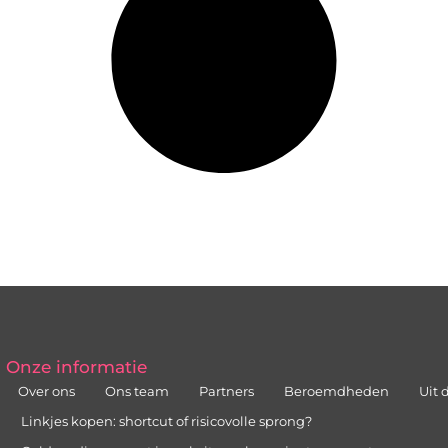
Onze informatie
Over ons
Ons team
Partners
Beroemdheden
Uit 
Linkjes kopen: shortcut of risicovolle sprong?