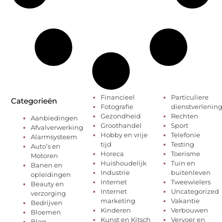
Financieel
Particuliere
Categorieën
Fotografie
dienstverlenin
Gezondheid
Rechten
Aanbiedingen
Groothandel
Sport
Afvalverwerking
Hobby en vrije
Telefonie
Alarmsysteem
tijd
Testing
Auto’s en
Horeca
Toerisme
Motoren
Huishoudelijk
Tuin en
Banen en
Industrie
buitenleven
opleidingen
Internet
Tweewielers
Beauty en
Internet
Uncategorized
verzorging
marketing
Vakantie
Bedrijven
Kinderen
Verbouwen
Bloemen
Kunst en Kitsch
Vervoer en
Blog