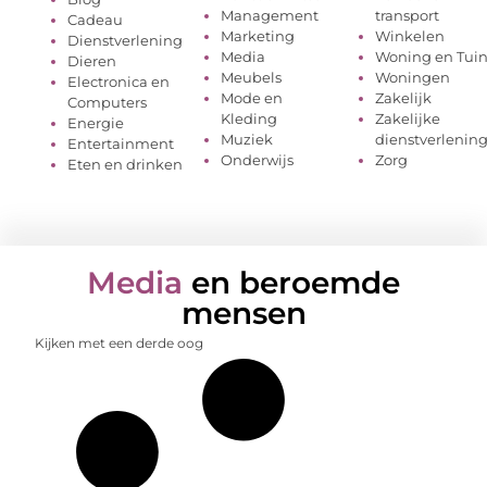
Management
transport
Cadeau
Marketing
Winkelen
Dienstverlening
Media
Woning en Tui
Dieren
Meubels
Woningen
Electronica en
Mode en
Zakelijk
Computers
Kleding
Zakelijke
Energie
Muziek
dienstverlenin
Entertainment
Onderwijs
Zorg
Eten en drinken
Media
en beroemde
mensen
Kijken met een derde oog