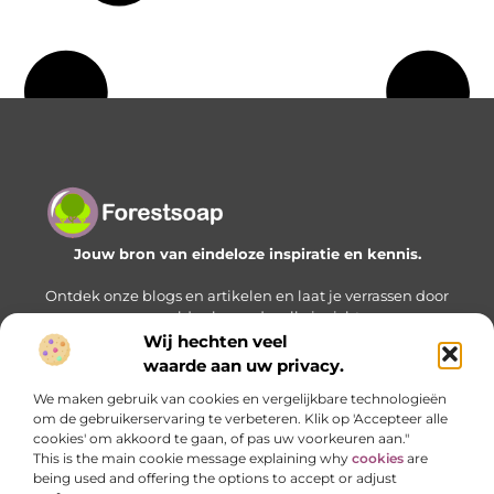
Jouw bron van eindeloze inspiratie en kennis.
Ontdek onze blogs en artikelen en laat je verrassen door
een wereld vol waardevolle inzichten.
Wij hechten veel
Bericht categorie
waarde aan uw privacy.
We maken gebruik van cookies en vergelijkbare technologieën
om de gebruikerservaring te verbeteren. Klik op 'Accepteer alle
cookies' om akkoord te gaan, of pas uw voorkeuren aan."
Onze informatie
This is the main cookie message explaining why
cookies
are
being used and offering the options to accept or adjust
Geld verdienen met je website: zo bouw je stap voor stap aan een online inkomstenbron