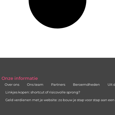
Onze informatie
Over ons
Ons team
Partners
Beroemdheden
Uit 
Linkjes kopen: shortcut of risicovolle sprong?
Geld verdienen met je website: zo bouw je stap voor stap aan ee