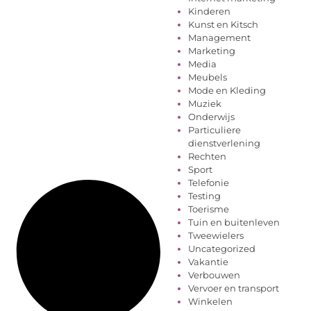
Kinderen
Kunst en Kitsch
Management
Marketing
Media
Meubels
Mode en Kleding
Muziek
Onderwijs
Particuliere
dienstverlening
Rechten
Sport
Telefonie
Testing
Toerisme
Tuin en buitenleven
Tweewielers
Uncategorized
Vakantie
Verbouwen
Vervoer en transport
Winkelen