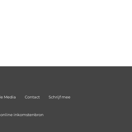
de Media
Contact
Schrijf mee
n online inkomstenbron