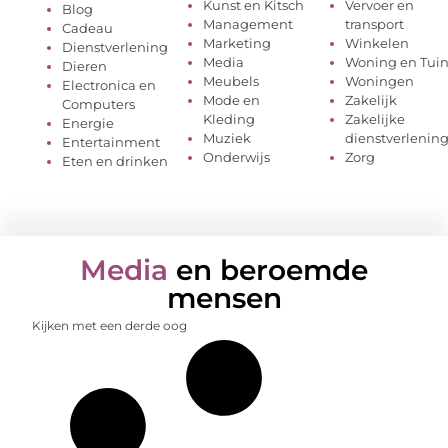
Kunst en Kitsch
Vervoer en
Blog
Management
transport
Cadeau
Marketing
Winkelen
Dienstverlening
Media
Woning en Tui
Dieren
Meubels
Woningen
Electronica en
Mode en
Zakelijk
Computers
Kleding
Zakelijke
Energie
Muziek
dienstverlenin
Entertainment
Onderwijs
Zorg
Eten en drinken
Media
en beroemde
mensen
Kijken met een derde oog