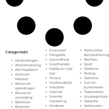
Financieel
Particuliere
Categorieën
Fotografie
dienstverlenin
Gezondheid
Rechten
Aanbiedingen
Groothandel
Sport
Afvalverwerking
Hobby en vrije
Telefonie
Alarmsysteem
tijd
Testing
Auto’s en
Horeca
Toerisme
Motoren
Huishoudelijk
Tuin en
Banen en
Industrie
buitenleven
opleidingen
Internet
Tweewielers
Beauty en
Internet
Uncategorized
verzorging
marketing
Vakantie
Bedrijven
Kinderen
Verbouwen
Bloemen