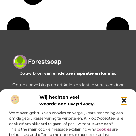
Jouw bron van eindeloze inspiratie en kennis.
Ontdek onze blogs en artikelen en laat je verrassen door
een wereld vol waardevolle inzichten.
Wij hechten veel
Bericht categorie
waarde aan uw privacy.
We maken gebruik van cookies en vergelijkbare technologieën
om de gebruikerservaring te verbeteren. Klik op 'Accepteer alle
cookies' om akkoord te gaan, of pas uw voorkeuren aan."
Onze informatie
This is the main cookie message explaining why
cookies
are
being used and offering the options to accept or adjust
Geld verdienen met je website: zo bouw je stap voor stap aan een online inkomstenbron