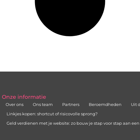
Onze informatie
Over ons
Ons team
Partners
Beroemdheden
Uit 
Linkjes kopen: shortcut of risicovolle sprong?
Geld verdienen met je website: zo bouw je stap voor stap aan ee