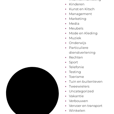
Kinderen
Kunst en Kitsch
Management
Marketing
Media
Meubels
Mode en Kleding
Muziek
Onderwijs
Particuliere
dienstverlening
Rechten
Sport
Telefonie
Testing
Toerisme
Tuin en buitenleven
Tweewielers
Uncategorized
Vakantie
Verbouwen
Vervoer en transport
Winkelen