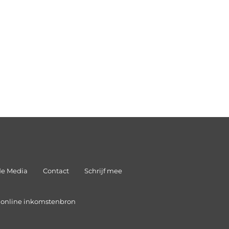
de Media
Contact
Schrijf mee
n online inkomstenbron