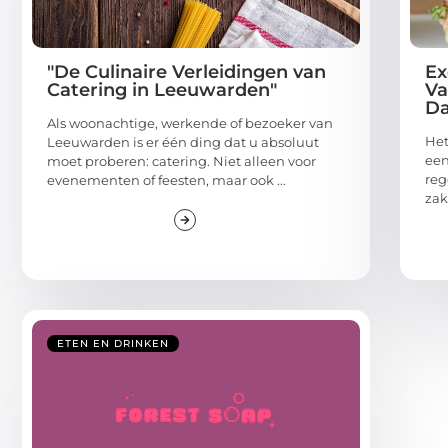
"De Culinaire Verleidingen van
Ex
Catering in Leeuwarden"
Va
Da
Als woonachtige, werkende of bezoeker van
Het
Leeuwarden is er één ding dat u absoluut
een
moet proberen: catering. Niet alleen voor
reg
evenementen of feesten, maar ook ...
zak
ETEN EN DRINKEN