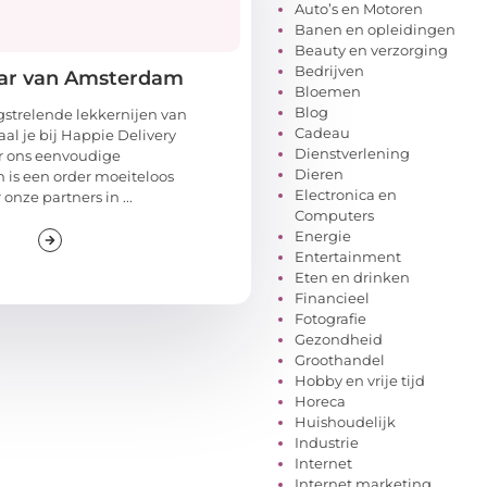
Auto’s en Motoren
Banen en opleidingen
Beauty en verzorging
Bedrijven
aar van Amsterdam
Bloemen
Blog
strelende lekkernijen van
Cadeau
l je bij Happie Delivery
Dienstverlening
r ons eenvoudige
Dieren
m is een order moeiteloos
Electronica en
onze partners in ...
Computers
Energie
Entertainment
Eten en drinken
Financieel
Fotografie
Gezondheid
Groothandel
Hobby en vrije tijd
Horeca
Huishoudelijk
Industrie
Internet
Internet marketing