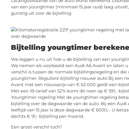
cataloguswaarde van de auto wordt berekend. Doorda
van een youngtimer (minimaal 15 jaar oud) laag uitvalt,
gunstig uit voor de bijtelling.
Bijtelling youngtimer bereken
We leggen u nu uit hoe u de bijtelling van een youngt
We nemen als voorbeeld een Audi A6 Avant en laten u 
verschil is tussen de normale bijtellingsregeling en die
youngtimer.
Reguliere bijtelling nieuwe auto
Bij een n
Avant met een nieuwprijs van € 62.000 geldt een bijtel
Met een IB-tarief van 52% komt dit neer op € 591,- bijt
Youngtimer regeling
Met de youngtimer regeling betaa
bijtelling over de dagwaarde van de auto. Bij een Audi
leeftijd van 15 jaar is deze dagwaarde € 6000,-. U beta
slechts € 91,- bijtelling per maand.
Een groot verschil toch?