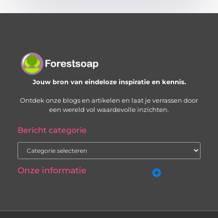
Jouw bron van eindeloze inspiratie en kennis.
Ontdek onze blogs en artikelen en laat je verrassen door
een wereld vol waardevolle inzichten.
Bericht categorie
Onze informatie
Geld verdienen met je website: zo bouw je stap voor stap aan een online inkomstenbron