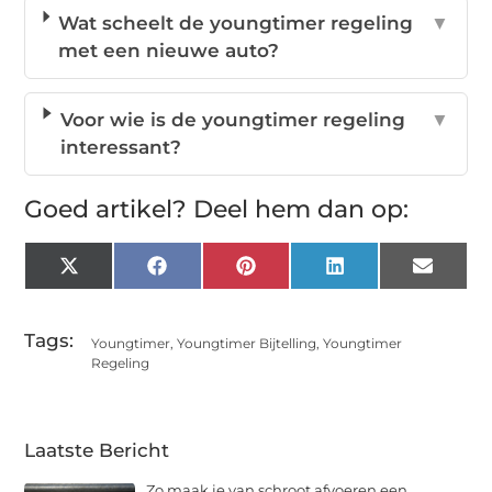
Wat scheelt de youngtimer regeling
▼
met een nieuwe auto?
Voor wie is de youngtimer regeling
▼
interessant?
Goed artikel? Deel hem dan op:
X
Facebook
Pinterest
LinkedIn
Email
(Twitter)
Tags:
Youngtimer
,
Youngtimer Bijtelling
,
Youngtimer
Regeling
Laatste Bericht
Zo maak je van schroot afvoeren een