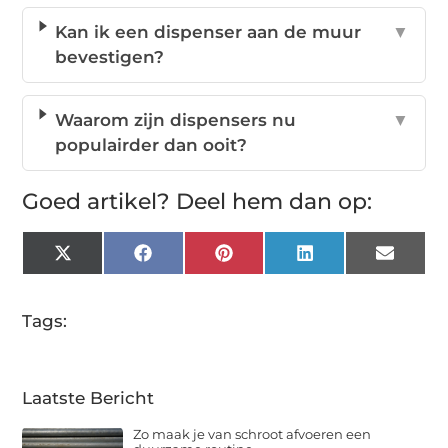
Kan ik een dispenser aan de muur
▼
bevestigen?
Waarom zijn dispensers nu
▼
populairder dan ooit?
Goed artikel? Deel hem dan op:
X
Facebook
Pinterest
LinkedIn
Email
(Twitter)
Tags:
Laatste Bericht
Zo maak je van schroot afvoeren een