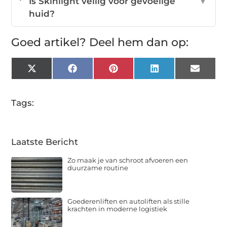
Is Skinlight veilig voor gevoelige
▼
huid?
Goed artikel? Deel hem dan op:
X
Facebook
Pinterest
LinkedIn
Email
(Twitter)
Tags:
Laatste Bericht
Zo maak je van schroot afvoeren een
duurzame routine
Goederenliften en autoliften als stille
krachten in moderne logistiek