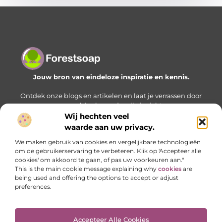
Jouw bron van eindeloze inspiratie en kennis.
Ontdek onze blogs en artikelen en laat je verrassen door
een wereld vol waardevolle inzichten.
Wij hechten veel
Bericht categorie
waarde aan uw privacy.
We maken gebruik van cookies en vergelijkbare technologieën
om de gebruikerservaring te verbeteren. Klik op 'Accepteer alle
cookies' om akkoord te gaan, of pas uw voorkeuren aan."
Onze informatie
This is the main cookie message explaining why
cookies
are
being used and offering the options to accept or adjust
Geld verdienen met je website: zo bouw je stap voor stap aan een online inkomstenbron
preferences.
Accepteer Alle Cookies