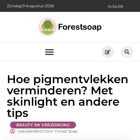
Zondag 9 Augustus 2026
14:54:10
Hoe pigmentvlekken
verminderen? Met
skinlight en andere
tips
BEAUTY EN VERZORGING
Gepubliceerd Door: Forest Soap