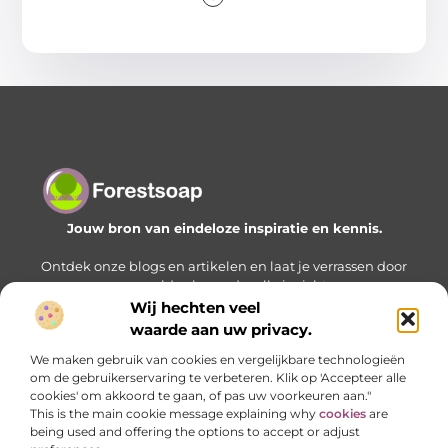
Jouw bron van eindeloze inspiratie en kennis.
Ontdek onze blogs en artikelen en laat je verrassen door
een wereld vol waardevolle inzichten.
Wij hechten veel
Bericht categorie
waarde aan uw privacy.
We maken gebruik van cookies en vergelijkbare technologieën
om de gebruikerservaring te verbeteren. Klik op 'Accepteer alle
cookies' om akkoord te gaan, of pas uw voorkeuren aan."
Onze informatie
This is the main cookie message explaining why
cookies
are
being used and offering the options to accept or adjust
Geld verdienen met je website: zo bouw je stap voor stap aan een online inkomstenbron