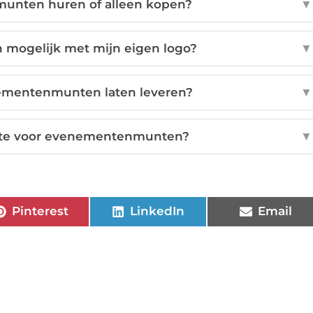
unten huren of alleen kopen?
▼
 mogelijk met mijn eigen logo?
▼
nementenmunten laten leveren?
▼
ferte voor evenementenmunten?
▼
Pinterest
LinkedIn
Email