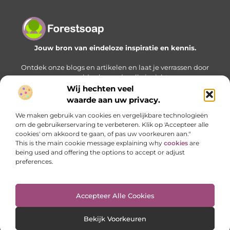
Jouw bron van eindeloze inspiratie en kennis.
Ontdek onze blogs en artikelen en laat je verrassen door
een wereld vol waardevolle inzichten.
Wij hechten veel
Bericht categorie
waarde aan uw privacy.
We maken gebruik van cookies en vergelijkbare technologieën
om de gebruikerservaring te verbeteren. Klik op 'Accepteer alle
cookies' om akkoord te gaan, of pas uw voorkeuren aan."
Onze informatie
This is the main cookie message explaining why
cookies
are
being used and offering the options to accept or adjust
Geld verdienen met je website: zo bouw je stap voor stap aan een online inkomstenbron
preferences.
Accepteer Alle Cookies
Website index
Cookiebeleid (EU)
@2025 www.forestsoap.nl. All Right Reserved.
Bekijk Voorkeuren