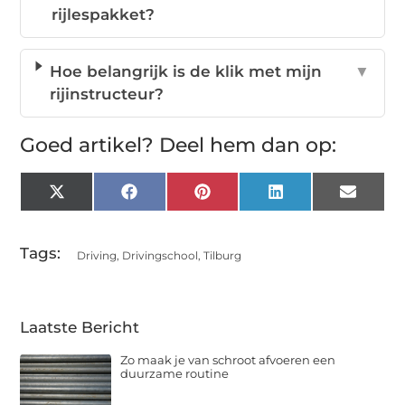
rijlespakket?
Hoe belangrijk is de klik met mijn
▼
rijinstructeur?
Goed artikel? Deel hem dan op:
X
Facebook
Pinterest
LinkedIn
Email
(Twitter)
Tags:
Driving
,
Drivingschool
,
Tilburg
Laatste Bericht
Zo maak je van schroot afvoeren een
duurzame routine