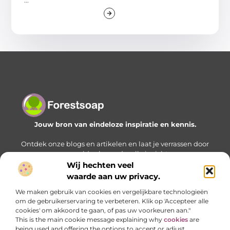
...
Jouw bron van eindeloze inspiratie en kennis.
Ontdek onze blogs en artikelen en laat je verrassen door
een wereld vol waardevolle inzichten.
Wij hechten veel
Bericht categorie
waarde aan uw privacy.
We maken gebruik van cookies en vergelijkbare technologieën
om de gebruikerservaring te verbeteren. Klik op 'Accepteer alle
cookies' om akkoord te gaan, of pas uw voorkeuren aan."
Onze informatie
This is the main cookie message explaining why
cookies
are
being used and offering the options to accept or adjust